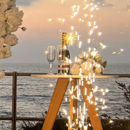
ישואין בפארק
 קיסריה:
מלא
שואין בפארק
קיסריה היא אחת
ות הרומנטיות
מות…