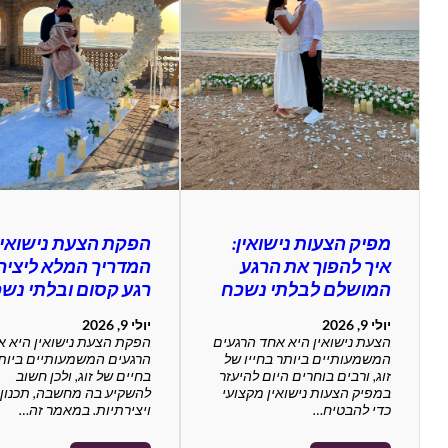
מפיק הצעות נישואין:
הפקת הצעת נישואין
איך להפוך את הרגע
המדריך המלא ליציר
המושלם לבלתי נשכח
רגע קסום ובלתי נש
יולי 9, 2026
יולי 9, 2026
הצעת נישואין היא אחד הרגעים
הפקת הצעת נישואין היא א
המשמעותיים ביותר בחייו של
הרגעים המשמעותיים ביות
זוג, ורבים בוחרים היום להיעזר
בחיים של זוג, ולכן חשוב
במפיק הצעות נישואין מקצועי
להשקיע בה מחשבה, תכנון
כדי להבטיח…
ויצירתיות. במאמר זה…