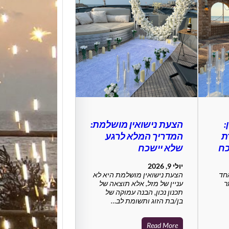
הצעת נ
:
הצעת נישואין מושלמת:
המחצבה
מדריך 
ת
המדריך המלא לרגע
כח
שלא יישכח
הצעת ני
המחצבה 
יולי 9, 2026
האפשרוי
חד
הצעת נישואין מושלמת היא לא
ר
עניין של מזל, אלא תוצאה של
והמרשי
תכנון נכון, הבנה עמוקה של
בן/בת הזוג ותשומת לב…
Read More