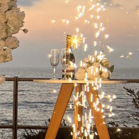
ישואין בפארק
 קיסריה:
מלא
שואין בפארק
קיסריה היא אחת
ות הרומנטיות
מות…