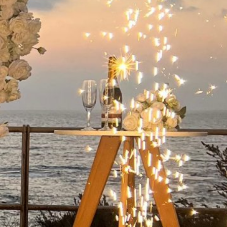
ישואין בפארק
 קיסריה:
מלא
שואין בפארק
קיסריה היא אחת
ות הרומנטיות
מות…