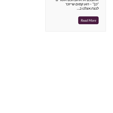
"כן!" – רגע קסום שייזכר
לנצח.אצלנו ב…
Read More