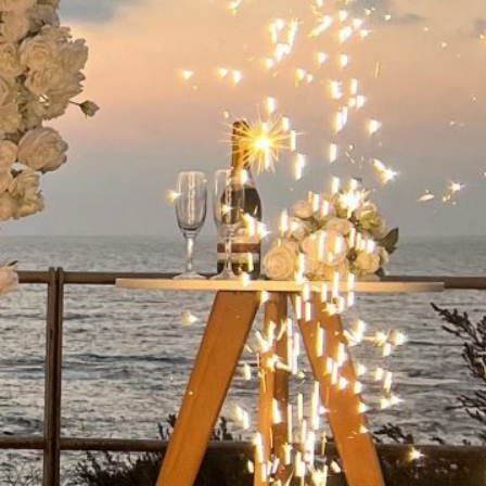
ישואין בפארק
 קיסריה:
מלא
שואין בפארק
קיסריה היא אחת
ות הרומנטיות
מות…