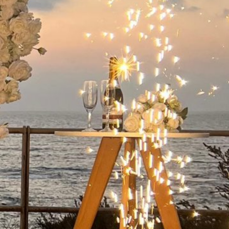
ישואין בפארק
 קיסריה:
מלא
שואין בפארק
קיסריה היא אחת
ות הרומנטיות
מות…