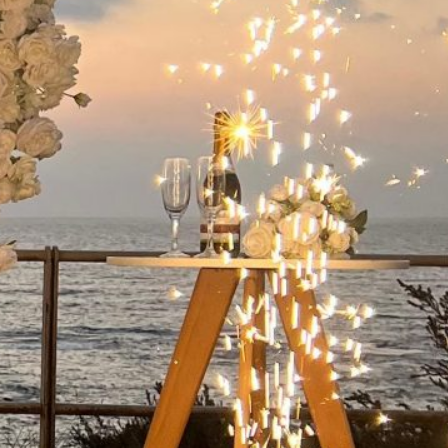
ישואין בפארק
 קיסריה:
מלא
שואין בפארק
קיסריה היא אחת
ות הרומנטיות
מות…