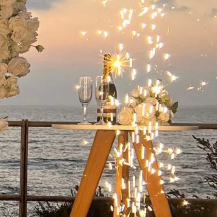
ישואין בפארק
 קיסריה:
מלא
שואין בפארק
קיסריה היא אחת
ות הרומנטיות
מות…