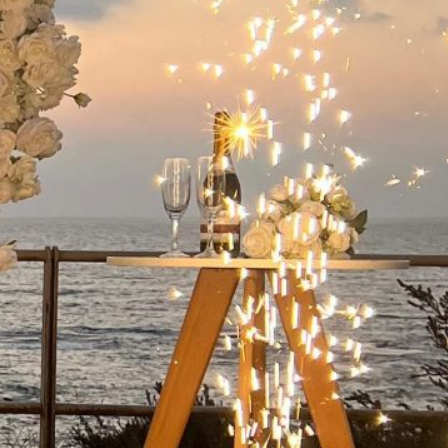
ישואין בפארק
 קיסריה:
מלא
שואין בפארק
קיסריה היא אחת
ות הרומנטיות
מות…