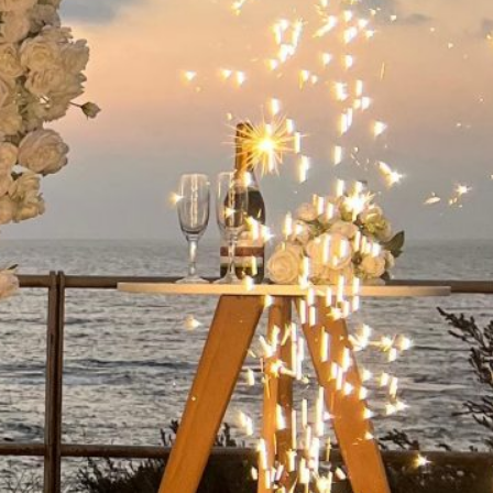
ישואין בפארק
 קיסריה:
מלא
שואין בפארק
קיסריה היא אחת
ות הרומנטיות
מות…