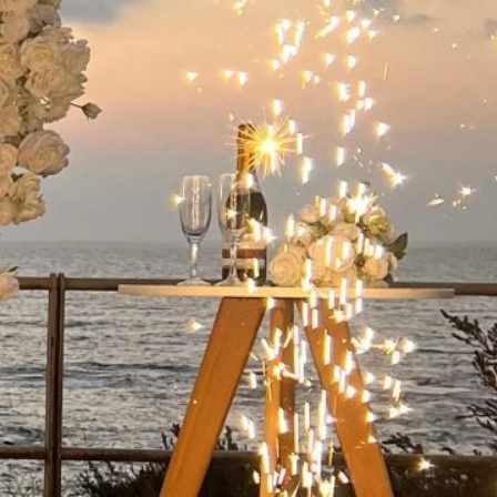
ישואין בפארק
 קיסריה:
מלא
שואין בפארק
קיסריה היא אחת
ות הרומנטיות
מות…