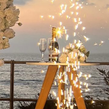
ישואין בפארק
 קיסריה:
מלא
שואין בפארק
קיסריה היא אחת
ות הרומנטיות
מות…