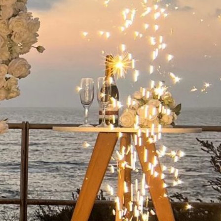
ישואין בפארק
 קיסריה:
מלא
שואין בפארק
קיסריה היא אחת
ות הרומנטיות
מות…